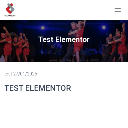
D
É
P
L
I
Test Elementor
E
R
L
A
N
A
test 27/01/2025
V
I
G
TEST ELEMENTOR
A
T
I
O
N