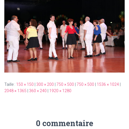
Taille :
150 × 150
|
300 × 200
|
750 × 500
|
750 × 500
|
1536 × 1024
|
2048 × 1365
|
360 × 240
|
1920 × 1280
0 commentaire