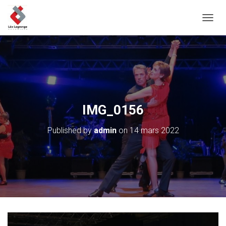
D
É
P
L
I
E
R
L
A
IMG_0156
N
A
Published by
admin
on
14 mars 2022
V
I
G
A
T
I
O
N