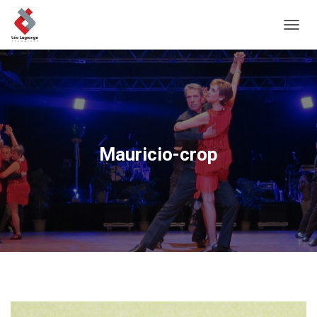
D
É
P
L
I
E
R
L
A
Mauricio-crop
N
A
V
I
G
A
T
I
O
N