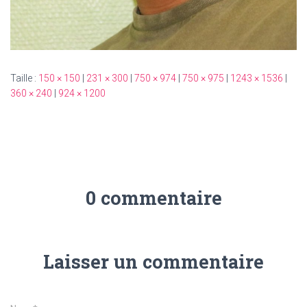
Taille :
150 × 150
|
231 × 300
|
750 × 974
|
750 × 975
|
1243 × 1536
|
360 × 240
|
924 × 1200
0 commentaire
Laisser un commentaire