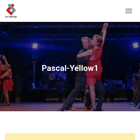
D
É
P
L
I
E
R
L
A
Pascal-Yellow1
N
A
V
I
G
A
T
I
O
N