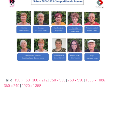
Taille :
150 × 150
|
300 × 212
|
750 × 530
|
750 × 530
|
1536 × 1086
|
360 × 240
|
1920 × 1358