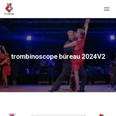
D
É
P
L
I
E
R
L
A
trombinoscope bureau 2024V2
N
A
V
I
G
A
T
I
O
N